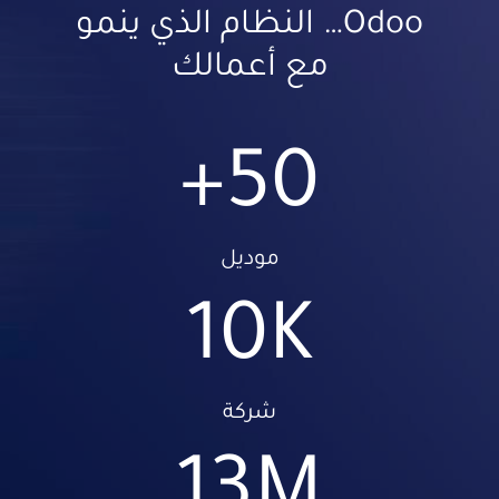
Odoo… النظام الذي ينمو
مع أعمالك
+
50
موديل
10
K
شركة
13
M