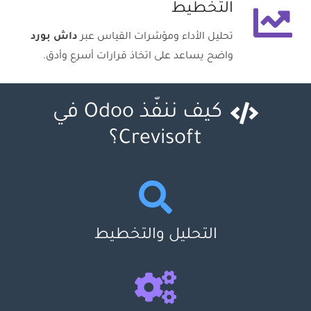
التخطيط
تحليل الأداء ومؤشرات القياس عبر
داش بورد
واضح يساعد على اتخاذ قرارات أسرع وأدق.
كيف ننفّذ Odoo في
Crevisoft؟
التحليل والتخطيط