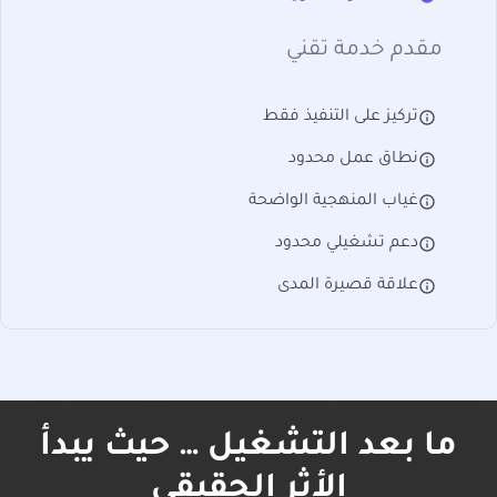
مقدم خدمة تقني
info_outline
تركيز على التنفيذ فقط
info_outline
نطاق عمل محدود
info_outline
غياب المنهجية الواضحة
info_outline
دعم تشغيلي محدود
info_outline
علاقة قصيرة المدى
ما بعد التشغيل … حيث يبدأ
الأثر الحقيقي