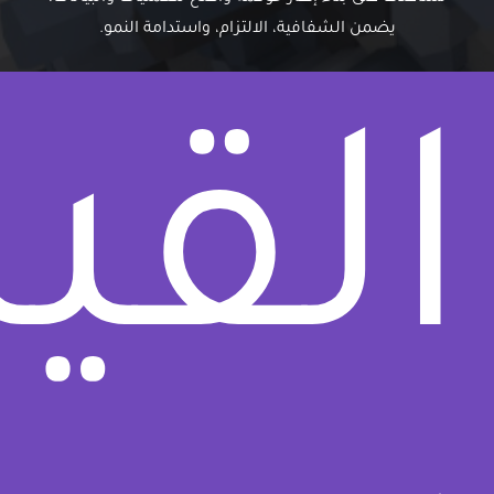
يضمن الشفافية، الالتزام، واستدامة النمو.
القي